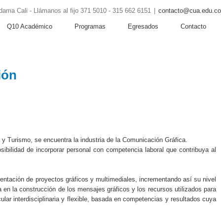
ama Cali - Llámanos al fijo 371 5010 - 315 662 6151
|
contacto@cua.edu.co
Q10 Académico
Programas
Egresados
Contacto
ión
a y Turismo, se encuentra la industria de la Comunicación Gráfica.
posibilidad de incorporar personal con competencia laboral que contribuya al
entación de proyectos gráficos y multimediales, incrementando así su nivel
a en la construcción de los mensajes gráficos y los recursos utilizados para
lar interdisciplinaria y flexible, basada en competencias y resultados cuya