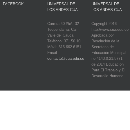
FACEBOOK
UNIVERSAL DE
UNIVERSAL DE
LOS ANDES CUA
LOS ANDES CUA
Carrera 40 #5A- 32
Copyright 2016
Tequendama, Cali
http://www.cua.edu.co
Valle del Cauca
Aprobada por
Teléfono: 371 50 10
Resolución de la
Móvil: 316 662 6151
Secretaria de
Email:
Educación Municipal
contacto@cua.edu.co
no.4143.0.21.8771
de 2014 Educación
Para El Trabajo y El
Desarrollo Humano